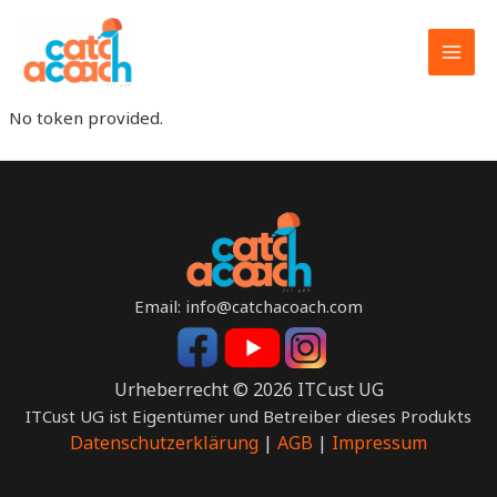
Skip
to
content
MAI
MEN
No token provided.
Email: info@catchacoach.com
Urheberrecht © 2026 ITCust UG
ITCust UG ist Eigentümer und Betreiber dieses Produkts
Datenschutzerklärung
|
AGB
|
Impressum